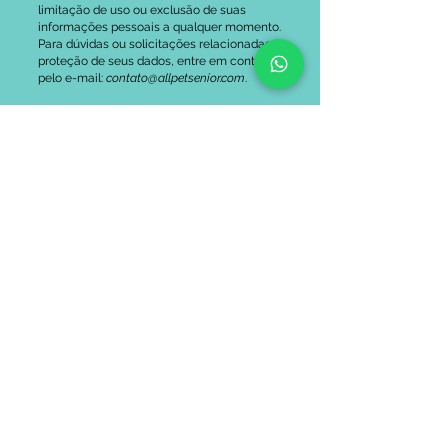
limitação de uso ou exclusão de suas
informações pessoais a qualquer momento.
Para dúvidas ou solicitações relacionadas à
proteção de seus dados, entre em contato
pelo e-mail:
contato@allpetsenior.com
.
AllPetSenior | Technology and Preventive Solutions for Pets 7
+
Copyright ©
2024-2025
- All rights reserved
The app that evolves with your pet.
Supported by